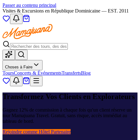
Passer au contenu principal
Visites & Excursions en République Dominicaine — EST. 2011
Choses à Faire
Tours
Concerts & Événements
Transferts
Blog
Transformez Vos Clients en Explorateurs
Gagnez 12% de commission à chaque fois qu'un client réserve un
tour Mamajuana Travel. Gratuit, sans risque, accès immédiat au
tableau de bord.
Rejoindre comme Hôtel Partenaire